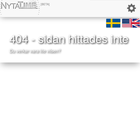
[BETA]
404 - sidan hittades inte
Du verkar vara lite vilsen?